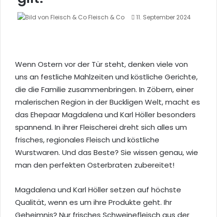
Fleisch & Co
F
S
11. September 2024
o
e
l
n
l
d
o
e
Wenn Ostern vor der Tür steht, denken viele von
w
u
uns an festliche Mahlzeiten und köstliche Gerichte,
o
n
die die Familie zusammenbringen. In Zöbern, einer
n
s
X
e
malerischen Region in der Buckligen Welt, macht es
i
das Ehepaar Magdalena und Karl Höller besonders
n
spannend. In ihrer Fleischerei dreht sich alles um
e
frisches, regionales Fleisch und köstliche
E
-
Wurstwaren. Und das Beste? Sie wissen genau, wie
M
man den perfekten Osterbraten zubereitet!
a
i
Magdalena und Karl Höller setzen auf höchste
l
Qualität, wenn es um ihre Produkte geht. Ihr
Geheimnis? Nur frisches Schweinefleisch aus der