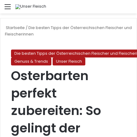
Menü
S
Startseite
/
Die besten Tipps der Österreichischen Fleischer und
Fleischerinnen
Die besten Tipps der Österreichischen Fleischer und Fleische
Genuss & Trends
Unser Fleisch
Osterbarten
perfekt
zubereiten: So
gelingt der