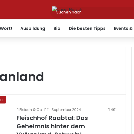
Wort!
Ausbildung
Bio
Die besten Tipps
Events &
kanland
en
Fleisch & Co
11. September 2024
491
Fleischhof Raabtal: Das
Geheimnis hinter dem