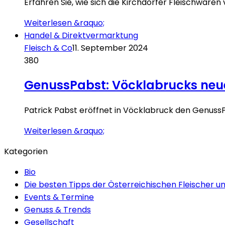
Erfahren Sie, wie sich die Kirchdorfer Fleischware
Weiterlesen &raquo;
Handel & Direktvermarktung
Fleisch & Co
11. September 2024
380
GenussPabst: Vöcklabrucks neuer
Patrick Pabst eröffnet in Vöcklabruck den GenussPa
Weiterlesen &raquo;
Kategorien
Bio
Die besten Tipps der Österreichischen Fleischer u
Events & Termine
Genuss & Trends
Gesellschaft