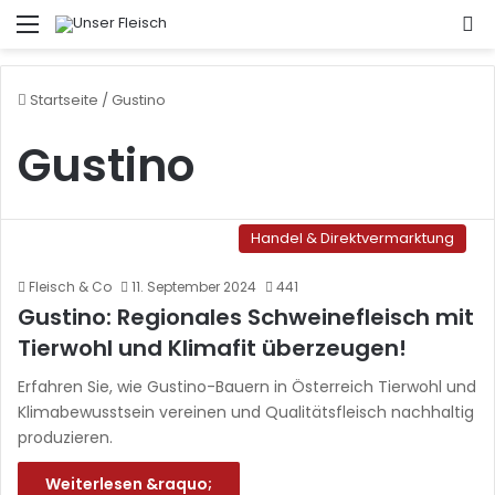
Menü
S
Startseite
/
Gustino
Gustino
Handel & Direktvermarktung
Fleisch & Co
11. September 2024
441
Gustino: Regionales Schweinefleisch mit
Tierwohl und Klimafit überzeugen!
Erfahren Sie, wie Gustino-Bauern in Österreich Tierwohl und
Klimabewusstsein vereinen und Qualitätsfleisch nachhaltig
produzieren.
Weiterlesen &raquo;