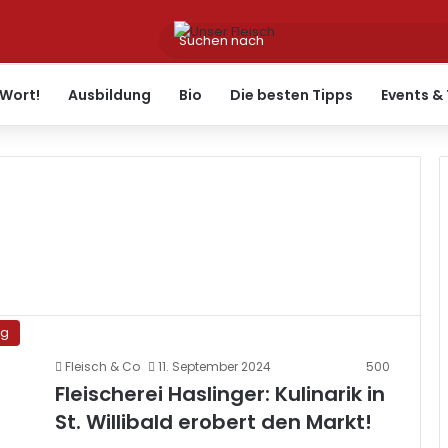
Wort!
Ausbildung
Bio
Die besten Tipps
Events &
ng
Fleisch & Co
11. September 2024
500
Fleischerei Haslinger: Kulinarik in
St. Willibald erobert den Markt!