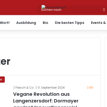
Wort!
Ausbildung
Bio
Die besten Tipps
Events &
er
ne
Fleisch & Co
11. September 2024
511
Vegane Revolution aus
Langenzersdorf: Dormayer