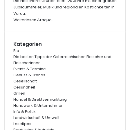
Die Fleischerei Gruber feiert 120 Jahre mit einer großen
Jubiläumsfeier, Musik und regionalen Köstlichkeiten in
Vorau.
Weiterlesen &raquo;
Kategorien
Bio
Die besten Tipps der Österreichischen Fleischer und
Fleischerinnen
Events & Termine
Genuss & Trends
Gesellschaft
Gesundheit
Grillen
Handel & Direktvermarktung
Handwerk & Unternehmen
Info & Politik
Landwirtschaft & Umwelt
Lesetipps
Produktion & Industrie